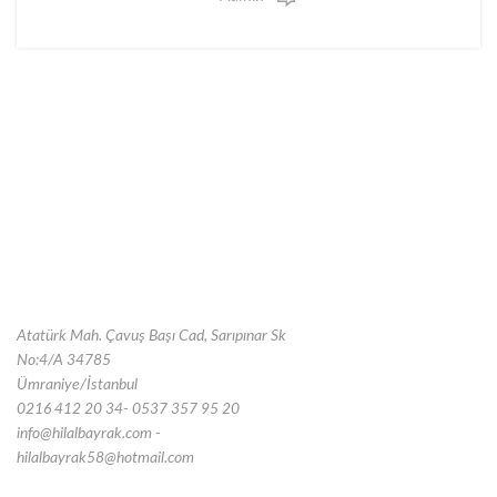
Atatürk Mah. Çavuş Başı Cad, Sarıpınar Sk
No:4/A 34785
Ümraniye/İstanbul
0216 412 20 34- 0537 357 95 20
info@hilalbayrak.com -
hilalbayrak58@hotmail.com