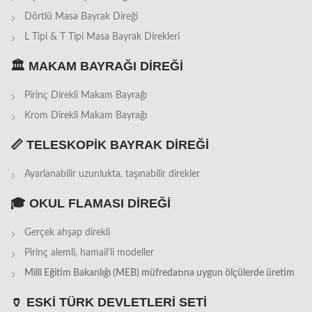
Dörtlü Masa Bayrak Direği
L Tipi & T Tipi Masa Bayrak Direkleri
🏛️
MAKAM BAYRAĞI DİREĞİ
Pirinç Direkli Makam Bayrağı
Krom Direkli Makam Bayrağı
📏
TELESKOPİK BAYRAK DİREĞİ
Ayarlanabilir uzunlukta, taşınabilir direkler
🎓
OKUL FLAMASI DİREĞİ
Gerçek ahşap direkli
Pirinç alemli, hamail’li modeller
Milli Eğitim Bakanlığı (MEB) müfredatına uygun ölçülerde üretim
🏺
ESKİ TÜRK DEVLETLERİ SETİ