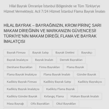
Hilal Bayrak Ümraniye İstanbul Bölgesinde ve Tüm Türkiye’ye
Hizmet Vermekteyiz. Acil 7/24 Hizmet İstanbul Flama Bayrak İmalatı
HILAL BAYRAK – BAYRAĞINIZIN, KROM PIRINÇ SARI
MAKAM DIREĞININ VE MARKANIZIN GÜVENCESI!
TÜRKIYE’NIN MAKAM DIREĞI, FLAMA VE BAYRAK
İMALATÇISI
Bayrak Firması
Bayrak Satışı
Bayrak Üretimi
Bayrakçı
Bayrak İmalatçısı
Bayrak İmalatı
Dernek Bayrakları
Dershane Bayrakları
Firma Bayrakları
Flama Bayrak
Flama Bayrak İmalatçısı
Flama Bayrak İmalatı
Gönder Bayrak
Kadiköy Bayrak Firması
Kadiköy Bayrak Satışı
Kadiköy Bayrakçısı
Kadiköy Bayrak İmalatçısı
Kadiköy Flama Bayrak
Kadiköy Gönder Bayrak
Kırlangıç Flama
Makam Bayrak İmalatı
Masa Bayrağı
Ofis Bayrakları
Okul Bayrakları