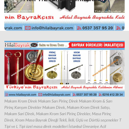
olmak üzere altı çeşittir. Makam bayrağı; Pirinç ve Krom
bayrak direği olarak iki seçenektir.
Masa Bayrağı Direk Çeşitleri Teleskopik Bayrak Direği Çeşitleri
Pirinç veya Krom direk çeşitleri ile Bariyer ve Kadife kordon.
Pirinç Alemli ve Hamail li Ahşap Okul Flaması Direği Milli
eğitim bakanlığı müfredatına uygun. 17 li ve 27 li Gerçek
Ahşap Direkli Eski Türk Devletleri Seti. ve Direkleri.
Makam Bayrağı Direk Satışı, Firmamız İstanbul Ümraniye
bölgesinde ve Tüm Türkiye’ye hizmet vermektedir.
Acil 7/24 hizmet Türk Bayrağı İmalatı, Hilal Bayrak’da. Türk
Bayrağı İmalatçısı Yapan Firmamıza Sizleride Bekleriz…
siparişi 📞 0216 412 20 34 | 📲
Makam Direği Satın Almak, için
Makam Krom Direk Makam Sarı Pirinç Direk Makam Krom & Sarı
uygulamamızdan hızlı
WhatsApp)
(
0537 357 95 20
Pirinç Karışım Direkler Makam Direk, Makam Krom Direk Satışı,
sipariş verebilirsiniz.
Makam Sari Direk, Makam Krom Sari Pirinç Direkler, Masa Pirinç
Direk, Krom Masa Bayrak Direği Tekli, İkili, Üçlü ve Dörtlü seçenekler T
Tipi ve L Tipi özel masa direk modelleri İstanbul Ümraniye Acil