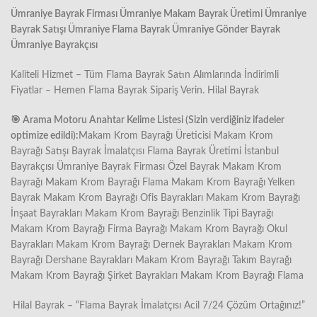
Ümraniye Bayrak Firması Ümraniye Makam Bayrak Üretimi Ümraniye
Bayrak Satışı Ümraniye Flama Bayrak Ümraniye Gönder Bayrak
Ümraniye Bayrakçısı
Kaliteli Hizmet – Tüm Flama Bayrak Satın Alımlarında İndirimli
Fiyatlar – Hemen Flama Bayrak Sipariş Verin. Hilal Bayrak
🎯
Arama Motoru Anahtar Kelime Listesi (Sizin verdiğiniz ifadeler
optimize edildi):
Makam Krom Bayrağı Üreticisi Makam Krom
Bayrağı Satışı Bayrak İmalatçısı Flama Bayrak Üretimi İstanbul
Bayrakçısı Ümraniye Bayrak Firması Özel Bayrak Makam Krom
Bayrağı Makam Krom Bayrağı Flama Makam Krom Bayrağı Yelken
Bayrak Makam Krom Bayrağı Ofis Bayrakları Makam Krom Bayrağı
İnşaat Bayrakları Makam Krom Bayrağı Benzinlik Tipi Bayrağı
Makam Krom Bayrağı Firma Bayrağı Makam Krom Bayrağı Okul
Bayrakları Makam Krom Bayrağı Dernek Bayrakları Makam Krom
Bayrağı Dershane Bayrakları Makam Krom Bayrağı Takım Bayrağı
Makam Krom Bayrağı Şirket Bayrakları Makam Krom Bayrağı Flama
Hilal Bayrak – “Flama Bayrak İmalatçısı Acil 7/24 Çözüm Ortağınız!”