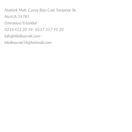
Atatürk Mah. Çavuş Başı Cad, Sarıpınar Sk
No:4/A 34785
Ümraniye/İstanbul
0216 412 20 34- 0537 357 95 20
info@hilalbayrak.com -
hilalbayrak58@hotmail.com