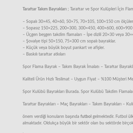
Taraftar Takım Bayrakları
; Taraftar ve Spor Kulüpleri İçin Fl
– Sopalı 30×45, 40×60, 50×75, 70×105, 100×150 cm ölçüleri
– Sopasız 150×225, 200×300, 300×450, 400×600, 600×900 cm
– Üçgen beşgen takdim flamaları – İpe dizili 20×30 veya 30×
– Şovalye tipi 50×150, 75×300 cm sopalı bayraklar.
– Küçük veya büyük boyut pankart ve afişler.
– Baskılı taraftar atkıları
Spor Flama Bayrak – Takım Bayrak İmalatı – Taraftar Bayrakl
Kaliteli Ürün Hızlı Teslimat – Uygun Fiyat – %100 Müşteri M
Spor Kulübü Bayrakları Burada. Spor Kulübü Takdim Flamaları
Taraftar Bayrakları – Maç Bayrakları – Takım Bayrakları – Kul
önem verdiği konuların başında
futbol
gelmektedir. Futbol ül
almaktadır. Oldukça büyük bir sektör olan bu sektörde birço