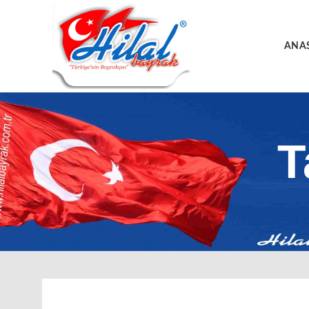
ANA
T