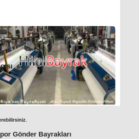
çısı
tamda taraftarlar, takımlarını desteklerken
Takım Bayrakları
ansıtan güçlü bir görsel sembol olarak öne çıkar. Takım
 spor dalında taraftarlar, bayraklar aracılığıyla takımlarına
t çekici ve özel tasarımlara sahiptir.
ayrağı, Alibeyköyspor Bayrağı
Takım bayraklarının tasarımı;
en üretilen bayrakların üzerinde takım armaları, sloganlar,
çısı
üçlü bir şekilde ifade etmelerine olanak tanır. Tribünlerde
kaldırılması, taraftarların enerjisini ve heyecanını artırır.
. Sonuç olarak takım bayrakları, aynı takımı destekleyen
zenli bir şekilde kullanarak takımlarına olan bağlılıklarını
rmektedir.
za Sizleride Bekleriz…
ebilirsiniz.
📞
siparişi için
:
Takım Bayrağı
Spor Gönder Bayrakları