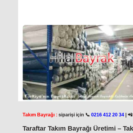
Tür
, spor kulüplerinin rekabet ettiği, heyecan ve tutkunun do
aynı zamanda kendilerini ifade etmek ve ortak tutkular
bayrakları genellikle spor müsabakalarında ve etkinliklerind
olan sevgi ve bağlılıklarını gösterir
başta olmak üzere tüm spor kulüplerinin
Galatasaray Bayr
kültürel özellikleri, sembolleri ve taraftar gruplarının t
Tür
simgeler ve taraftar gruplarına özgü işaretler yer alır. R
dalgalanan büyük ve göz alıcı bayraklar, güçlü bir görsel et
Taraftar gruplarının bayrakları eş zamanlı ve koordinel
taraftarları bir araya getiren ve birlik duygusunu simgeley
Bayrağı S
Acil 7/24 hizmet Takı
Takım Bayrağı :
siparişi için
📞
0216 412 20 34
| 
uygulamamızdan hızlı sipariş v
Taraftar
Takım Bayrağı Üretimi – Tak