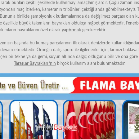
rarak bunları çeşitli şekillerde kullanmayı amaçlamışlardır. Çoğu zaman ins
evizyondan maç izlerken, kameranın tribünleri çektiği anda görebilmekteyiz. T
. Bununla birlikte şampiyonluk kutlamalarında da değişilmez parçası olan
k
de özellikle büyük takımların bayrakları oldukça rağbet görmektedir
.
Fenerb
akımların bayraklarını özel olarak
yaptırmak
gerekecektir.
azımızın başında bu kumaş parçalarının ilk olarak denizlerde kullanıldığı
evam etmektedir. Örneğin dalış sporu ile ilgilenenler için, kırmızı baklav
 geçen bir tekne ya da gemi, suyun altında dalgıç olduğunu bilir ve ona gö
Taraftar Bayrakları
’nın
birçok kullanım alanı bulunmaktadır.