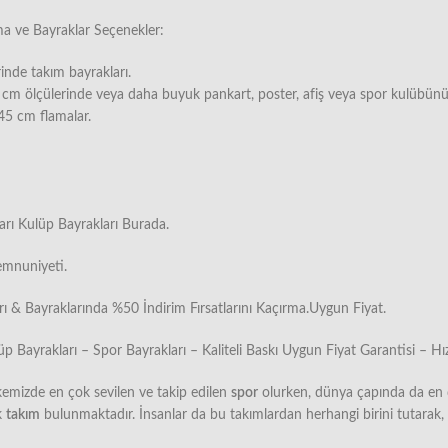
ama ve Bayraklar Seçenekler:
nde takım bayrakları.
 ölçülerinde veya daha buyuk pankart, poster, afiş veya spor kulübünü
45 cm flamalar.
arı Kulüp Bayrakları Burada.
emnuniyeti.
 & Bayraklarında %50 İndirim Fırsatlarını Kaçırma.Uygun Fiyat.
üp Bayrakları – Spor Bayrakları – Kaliteli Baskı Uygun Fiyat Garantisi – 
kemizde en çok sevilen ve takip edilen
spor
olurken, dünya çapında da en ç
k
takım
bulunmaktadır. İnsanlar da bu takımlardan herhangi birini tutarak,