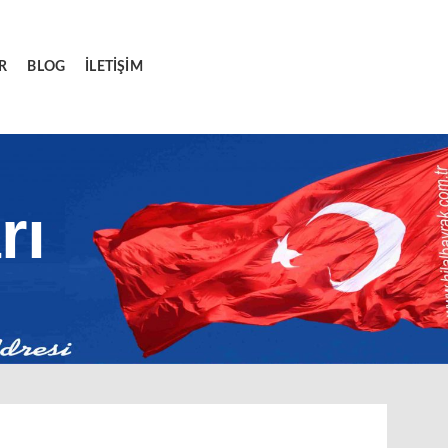
R
BLOG
İLETIŞIM
rı