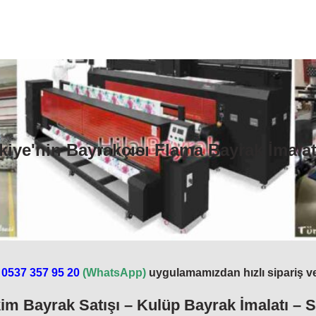
kiye'nin Bayrakçısı Takım Bayrağı İmalat
ruklara ulaştığı tribün atmosferinin en önemli unsurlarından biridir. Bu or
ını paylaşmak ister. Takım bayrakları; coşku, sadakat ve birlik duygusunu y
e tribünlerde görülür. Futbol, basketbol, beyzbol ve hokey gibi birçok farklı
. Bu bayraklar, kulüplerin renklerini ve armalarını taşıyan; büyük ebatlı, dikka
ağı, Fenerbahçe Bayrağı, Beşiktaş Bayrağı, Trabzonspor Bayrağı, Rizespor B
ercihleri doğrultusunda şekillenir. Dayanıklı kumaş veya plastik malzemelerd
kiye'nin Bayrakçısı Flama Bayrak İmalat
enkler, desenler ve yazılı mesajlar, taraftarların duygularını ve tutkularını g
ki oluşturur. Bayrakların sallanması, dalgalanması ve tribünlerde yükseklere 
i şekilde kullanması, tribünlerde uyumlu ve etkileyici bir atmosfer yaratır
en önemli bir unsurdur. Taraftar grupları, maçlarda bayrakları bilinçli ve dü
güçlü biçimde ortaya koyar.
atışı, Firmamız İstanbul Ümraniye bölgesinde ve Tüm Türkiye’ye hizmet ve
m Bayrağı İmalatı, Hilal Bayrak’da. Takın Bayrağı İmalatçısı Yapan Firmamı

0537 357 95 20
(
WhatsApp)
uygulamamızdan hızlı sipariş ver
erebilirsiniz.
WhatsApp)
(
0537 357 95 20
| 📲
0216 412 20 34
im Bayrak Satışı – Kulüp Bayrak İmalatı – 