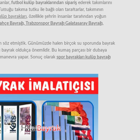
anlar
, futbol kulüp
bayraklarından
sipariş
ederek takımlarını
uttuğu takıma tutku ile bağlı olan taraftarlar, takımının
ulüp bayrakları
, özellikle şehrin insanlar tarafından yoğun
ahçe Bayrağı, Trabzonspor Bayrağı Galatasaray Bayrağı,
ndan söz etmiştik. Günümüzde halen birçok su sporunda bayrak
alı bayrak oldukça önemlidir. Bu kumaş parçası bir dubaya
re manevra yapar. Sonuç olarak
spor bayrakları kulüp bayrağı