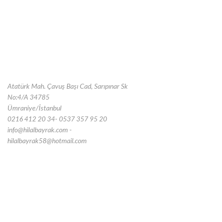
Atatürk Mah. Çavuş Başı Cad, Sarıpınar Sk
No:4/A 34785
Ümraniye/İstanbul
0216 412 20 34- 0537 357 95 20
info@hilalbayrak.com -
hilalbayrak58@hotmail.com