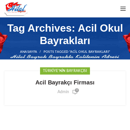
Tag Archives: Acil Okul
Bayrakları
ANASAYFA
POSTS TAGGED "ACIL OKUL BAYRAKLARI"
TÜRKIYE'NIN BAYRAKÇISI
Acil Bayrakçı Firması
0
Admin