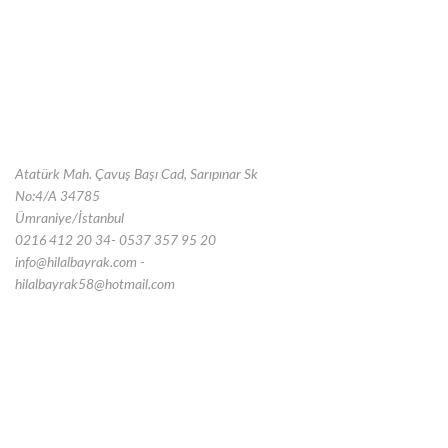
Atatürk Mah. Çavuş Başı Cad, Sarıpınar Sk
No:4/A 34785
Ümraniye/İstanbul
0216 412 20 34- 0537 357 95 20
info@hilalbayrak.com -
hilalbayrak58@hotmail.com