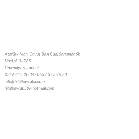
Atatürk Mah. Çavuş Başı Cad, Sarıpınar Sk
No:4/A 34785
Ümraniye/İstanbul
0216 412 20 34- 0537 357 95 20
info@hilalbayrak.com -
hilalbayrak58@hotmail.com