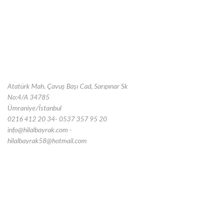
Atatürk Mah. Çavuş Başı Cad, Sarıpınar Sk
No:4/A 34785
Ümraniye/İstanbul
0216 412 20 34- 0537 357 95 20
info@hilalbayrak.com -
hilalbayrak58@hotmail.com