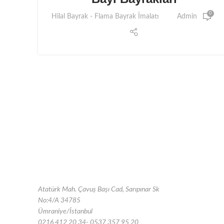
0
Hilal Bayrak - Flama Bayrak İmalatı
Admin
Atatürk Mah. Çavuş Başı Cad, Sarıpınar Sk
No:4/A 34785
Ümraniye/İstanbul
0216 412 20 34- 0537 357 95 20