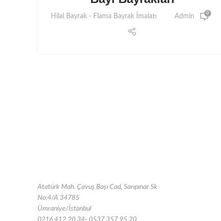
0
Hilal Bayrak - Flama Bayrak İmalatı
Admin
Atatürk Mah. Çavuş Başı Cad, Sarıpınar Sk
No:4/A 34785
Ümraniye/İstanbul
0216 412 20 34- 0537 357 95 20