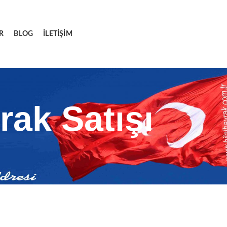
R
BLOG
İLETIŞIM
rak Satışı