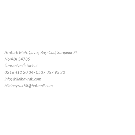
Atatürk Mah. Çavuş Başı Cad, Sarıpınar Sk
No:4/A 34785
Ümraniye/İstanbul
0216 412 20 34- 0537 357 95 20
info@hilalbayrak.com -
hilalbayrak58@hotmail.com