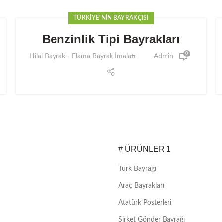
TÜRKIYE'NIN BAYRAKÇISI
Benzinlik Tipi Bayrakları
0
Hilal Bayrak - Flama Bayrak İmalatı
Admin
# ÜRÜNLER 1
Türk Bayrağı
Araç Bayrakları
Atatürk Posterleri
Şirket Gönder Bayrağı