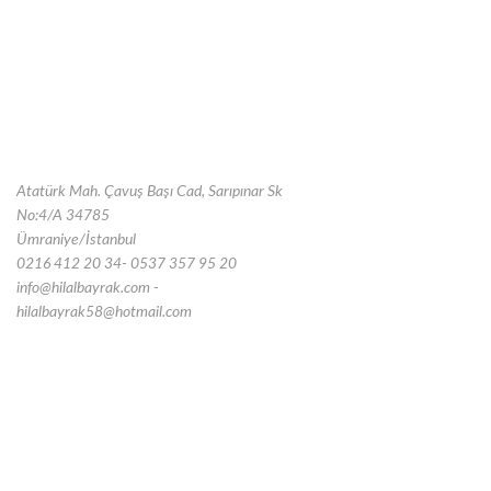
Atatürk Mah. Çavuş Başı Cad, Sarıpınar Sk
No:4/A 34785
Ümraniye/İstanbul
0216 412 20 34- 0537 357 95 20
info@hilalbayrak.com -
hilalbayrak58@hotmail.com