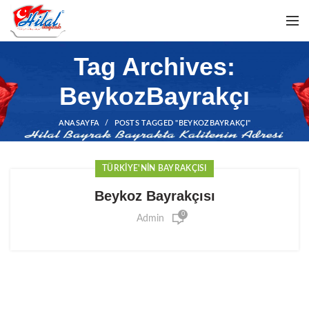
Tag Archives:
BeykozBayrakçı
ANASAYFA
POSTS TAGGED "BEYKOZBAYRAKÇI"
TÜRKIYE'NIN BAYRAKÇISI
Beykoz Bayrakçısı
0
Admin