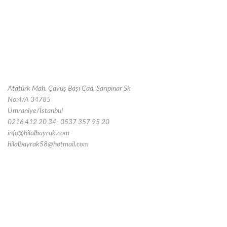
Atatürk Mah. Çavuş Başı Cad, Sarıpınar Sk
No:4/A 34785
Ümraniye/İstanbul
0216 412 20 34- 0537 357 95 20
info@hilalbayrak.com -
hilalbayrak58@hotmail.com