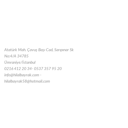
Atatürk Mah. Çavuş Başı Cad, Sarıpınar Sk
No:4/A 34785
Ümraniye/İstanbul
0216 412 20 34- 0537 357 95 20
info@hilalbayrak.com -
hilalbayrak58@hotmail.com