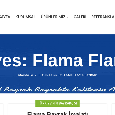
SAYFA
KURUMSAL
ÜRÜNLERIMIZ
GALERI
REFERANSLA
ves: Flama Fl
ANASAYFA
POSTS TAGGED "FLAMA FLAMA BAYRAK"
TÜRKIYE'NIN BAYRAKÇISI
Flama Bayrak İmalatı