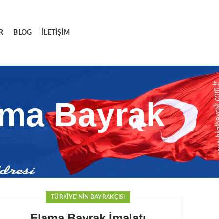
R
BLOG
İLETIŞIM
ama Bayrak
TÜRKIYE'NIN BAYRAKÇISI
Flama Bayrak İmalatı