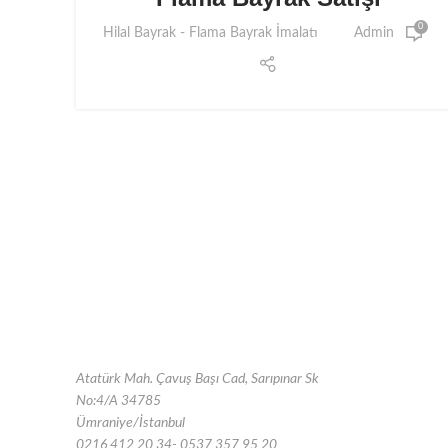
0
Hilal Bayrak - Flama Bayrak İmalatı
Admin
Atatürk Mah. Çavuş Başı Cad, Sarıpınar Sk
No:4/A 34785
Ümraniye/İstanbul
0216 412 20 34- 0537 357 95 20