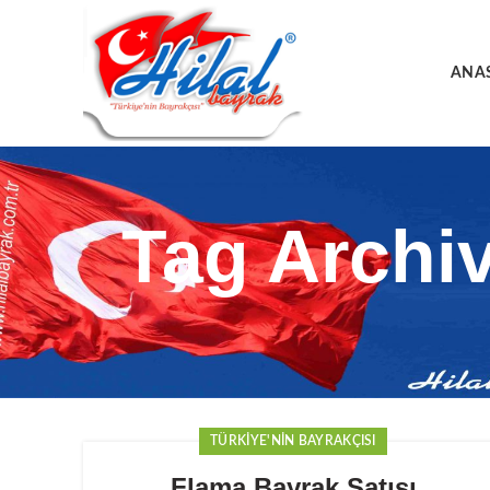
ANA
Tag Archi
TÜRKIYE'NIN BAYRAKÇISI
Flama Bayrak Satışı