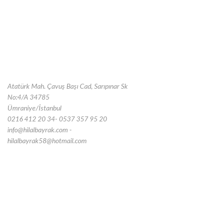
Atatürk Mah. Çavuş Başı Cad, Sarıpınar Sk
No:4/A 34785
Ümraniye/İstanbul
0216 412 20 34- 0537 357 95 20
info@hilalbayrak.com -
hilalbayrak58@hotmail.com