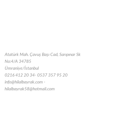
Atatürk Mah. Çavuş Başı Cad, Sarıpınar Sk
No:4/A 34785
Ümraniye/İstanbul
0216 412 20 34- 0537 357 95 20
info@hilalbayrak.com -
hilalbayrak58@hotmail.com