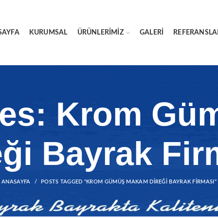
SAYFA
KURUMSAL
ÜRÜNLERIMIZ
GALERI
REFERANSLA
ves: Krom G
eği Bayrak Fir
ANASAYFA
POSTS TAGGED "KROM GÜMÜŞ MAKAM DIREĞI BAYRAK FIRMASI"