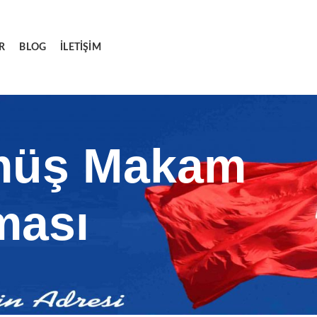
R
BLOG
İLETIŞIM
ümüş Makam
ması