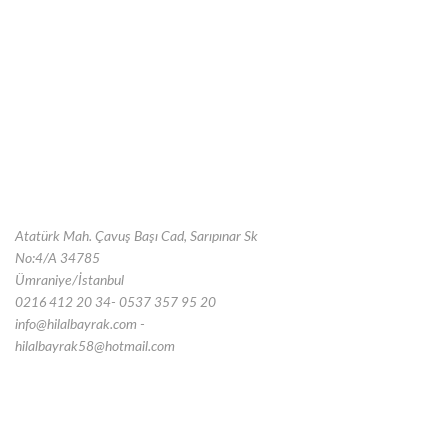
Atatürk Mah. Çavuş Başı Cad, Sarıpınar Sk
No:4/A 34785
Ümraniye/İstanbul
0216 412 20 34- 0537 357 95 20
info@hilalbayrak.com -
hilalbayrak58@hotmail.com