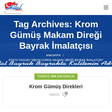
Tag Archives: Krom
Gümüş Makam Direği
Bayrak İmalatçısı
ANASAYFA
POSTS TAGGED "KROM GÜMÜŞ MAKAM DIREĞI BAYRAK İMALATÇISI"
TÜRKIYE'NIN BAYRAKÇISI
Krom Gümüş Direkleri
0
Admin