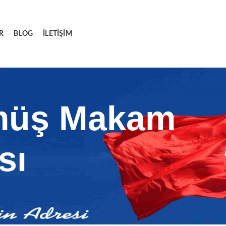
R
BLOG
İLETIŞIM
ümüş Makam
sı