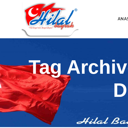
ANA
Tag Archi
D