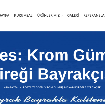
SAYFA
KURUMSAL
ÜRÜNLERIMIZ
GALERI
REFERANSLA
ves: Krom G
ireği Bayrakçı
ANASAYFA
POSTS TAGGED "KROM GÜMÜŞ MAKAM DIREĞI BAYRAKÇISI"