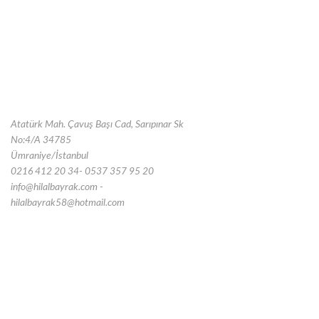
Atatürk Mah. Çavuş Başı Cad, Sarıpınar Sk
No:4/A 34785
Ümraniye/İstanbul
0216 412 20 34- 0537 357 95 20
info@hilalbayrak.com -
hilalbayrak58@hotmail.com