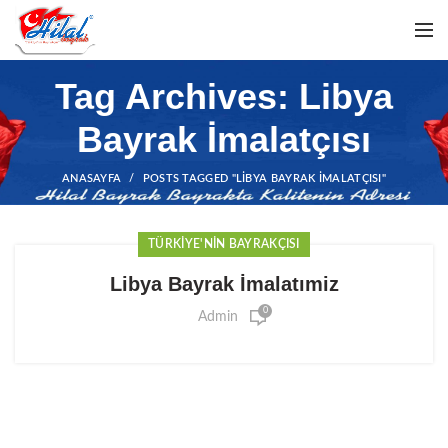
Tag Archives: Libya
Bayrak İmalatçısı
ANASAYFA
POSTS TAGGED "LIBYA BAYRAK İMALATÇISI"
TÜRKIYE'NIN BAYRAKÇISI
Libya Bayrak İmalatımiz
0
Admin