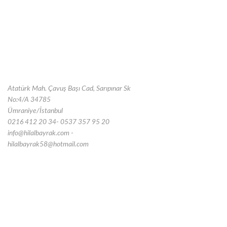
Atatürk Mah. Çavuş Başı Cad, Sarıpınar Sk
No:4/A 34785
Ümraniye/İstanbul
0216 412 20 34- 0537 357 95 20
info@hilalbayrak.com -
hilalbayrak58@hotmail.com