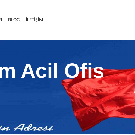
R
BLOG
İLETIŞIM
m Acil Ofis