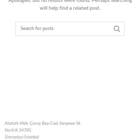
Apologies, but no results were found. Perhaps searching
will help find a related post.
Atatürk Mah. Çavuş Başı Cad, Sarıpınar Sk
No:4/A 34785
Ümraniye/İstanbul