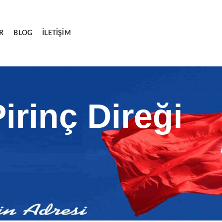
R
BLOG
İLETIŞIM
irinç Direği