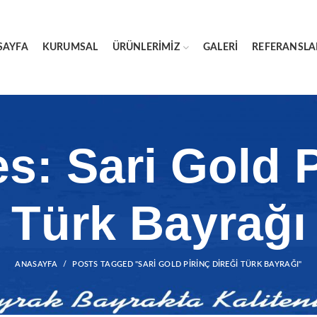
SAYFA
KURUMSAL
ÜRÜNLERIMIZ
GALERI
REFERANSLA
s: Sari Gold P
Türk Bayrağı
ANASAYFA
POSTS TAGGED "SARI GOLD PIRINÇ DIREĞI TÜRK BAYRAĞI"