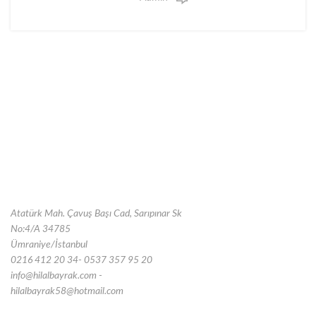
Atatürk Mah. Çavuş Başı Cad, Sarıpınar Sk
No:4/A 34785
Ümraniye/İstanbul
0216 412 20 34- 0537 357 95 20
info@hilalbayrak.com -
hilalbayrak58@hotmail.com