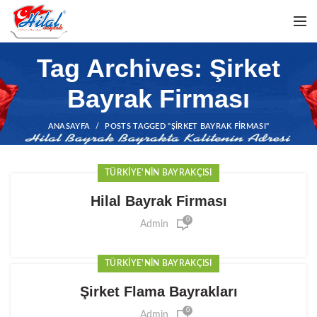
Tag Archives: Şirket
Bayrak Firması
ANASAYFA
POSTS TAGGED "ŞIRKET BAYRAK FIRMASI"
TÜRKIYE'NIN BAYRAKÇISI
Hilal Bayrak Firması
0
Admin
TÜRKIYE'NIN BAYRAKÇISI
Şirket Flama Bayrakları
0
Admin