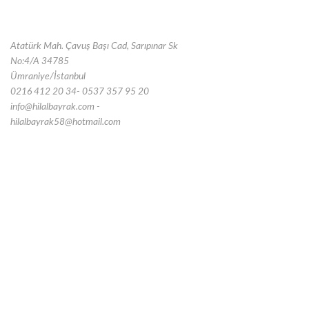
Atatürk Mah. Çavuş Başı Cad, Sarıpınar Sk
No:4/A 34785
Ümraniye/İstanbul
0216 412 20 34- 0537 357 95 20
info@hilalbayrak.com -
hilalbayrak58@hotmail.com