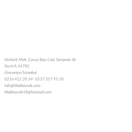
Atatürk Mah. Çavuş Başı Cad, Sarıpınar Sk
No:4/A 34785
Ümraniye/İstanbul
0216 412 20 34- 0537 357 95 20
info@hilalbayrak.com -
hilalbayrak58@hotmail.com