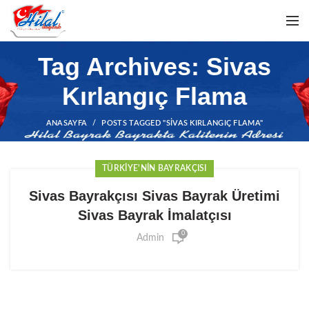
Tag Archives: Sivas
Kırlangıç Flama
ANASAYFA
POSTS TAGGED "SIVAS KIRLANGIÇ FLAMA"
TÜRKIYE'NIN BAYRAKÇISI
Sivas Bayrakçısı Sivas Bayrak Üretimi
Sivas Bayrak İmalatçısı
0
Admin