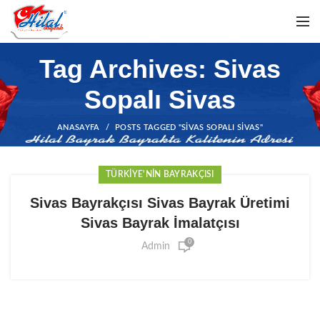
Tag Archives: Sivas
Sopalı Sivas
ANASAYFA
POSTS TAGGED "SIVAS SOPALI SIVAS"
TÜRKIYE'NIN BAYRAKÇISI
Sivas Bayrakçısı Sivas Bayrak Üretimi
Sivas Bayrak İmalatçısı
0
Admin