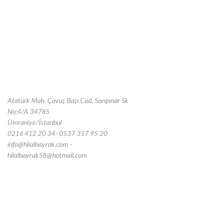
Atatürk Mah. Çavuş Başı Cad, Sarıpınar Sk
No:4/A 34785
Ümraniye/İstanbul
0216 412 20 34- 0537 357 95 20
info@hilalbayrak.com -
hilalbayrak58@hotmail.com