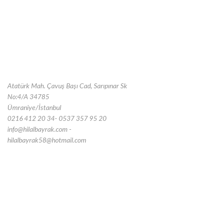
Atatürk Mah. Çavuş Başı Cad, Sarıpınar Sk
No:4/A 34785
Ümraniye/İstanbul
0216 412 20 34- 0537 357 95 20
info@hilalbayrak.com -
hilalbayrak58@hotmail.com