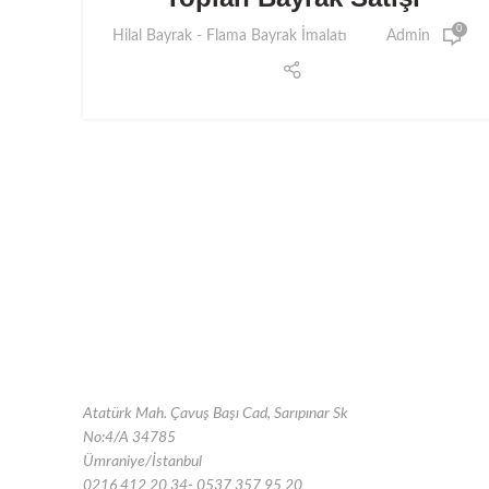
0
Hilal Bayrak - Flama Bayrak İmalatı
Admin
Atatürk Mah. Çavuş Başı Cad, Sarıpınar Sk
No:4/A 34785
Ümraniye/İstanbul
0216 412 20 34- 0537 357 95 20