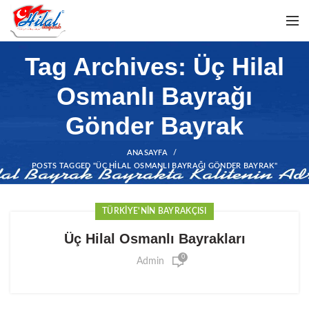
Tag Archives: Üç Hilal
Osmanlı Bayrağı
Gönder Bayrak
ANASAYFA
POSTS TAGGED "ÜÇ HILAL OSMANLI BAYRAĞI GÖNDER BAYRAK"
TÜRKIYE'NIN BAYRAKÇISI
Üç Hilal Osmanlı Bayrakları
0
Admin