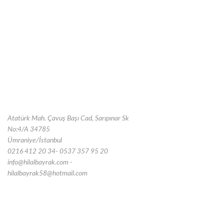
Atatürk Mah. Çavuş Başı Cad, Sarıpınar Sk
No:4/A 34785
Ümraniye/İstanbul
0216 412 20 34- 0537 357 95 20
info@hilalbayrak.com -
hilalbayrak58@hotmail.com