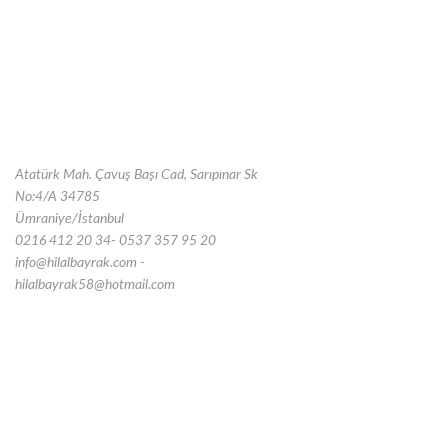
Atatürk Mah. Çavuş Başı Cad, Sarıpınar Sk
No:4/A 34785
Ümraniye/İstanbul
0216 412 20 34- 0537 357 95 20
info@hilalbayrak.com -
hilalbayrak58@hotmail.com