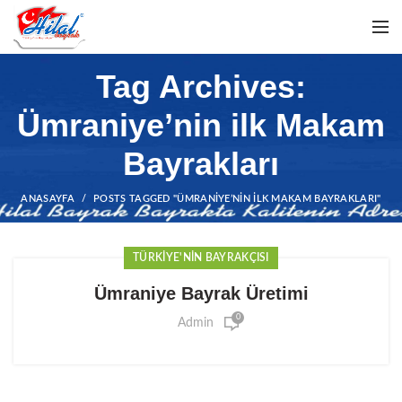
Tag Archives:
Ümraniye’nin ilk Makam
Bayrakları
ANASAYFA
POSTS TAGGED "ÜMRANIYE’NIN ILK MAKAM BAYRAKLARI"
TÜRKIYE'NIN BAYRAKÇISI
Ümraniye Bayrak Üretimi
0
Admin