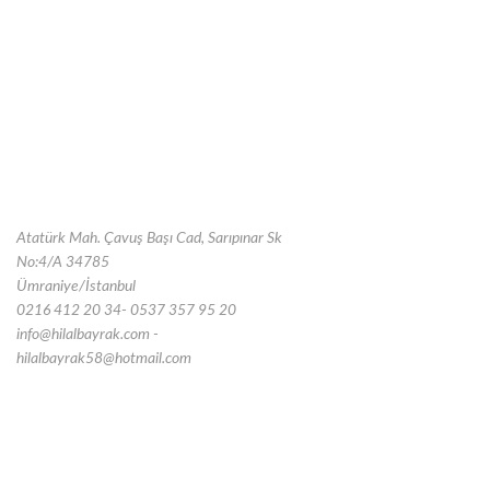
Atatürk Mah. Çavuş Başı Cad, Sarıpınar Sk
No:4/A 34785
Ümraniye/İstanbul
0216 412 20 34- 0537 357 95 20
info@hilalbayrak.com -
hilalbayrak58@hotmail.com