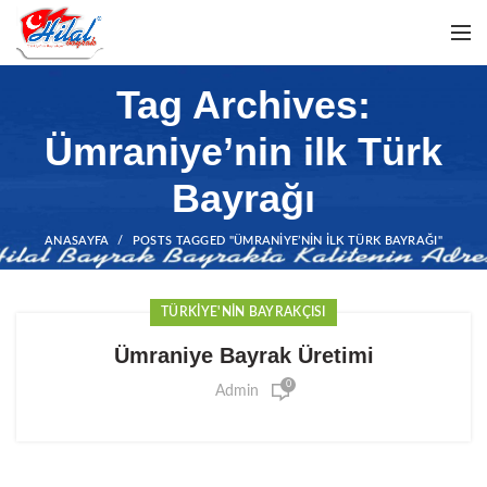
Tag Archives:
Ümraniye’nin ilk Türk
Bayrağı
ANASAYFA
POSTS TAGGED "ÜMRANIYE’NIN ILK TÜRK BAYRAĞI"
TÜRKIYE'NIN BAYRAKÇISI
Ümraniye Bayrak Üretimi
0
Admin