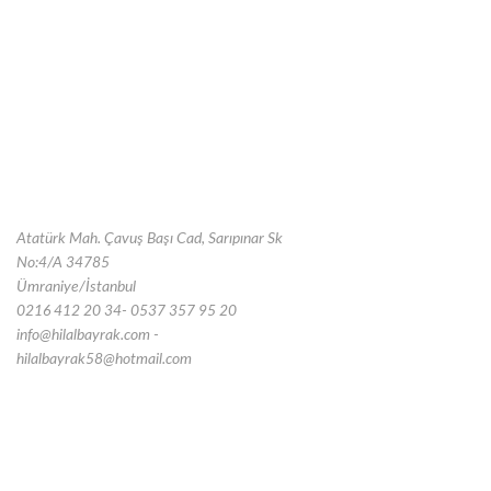
Atatürk Mah. Çavuş Başı Cad, Sarıpınar Sk
No:4/A 34785
Ümraniye/İstanbul
0216 412 20 34- 0537 357 95 20
info@hilalbayrak.com -
hilalbayrak58@hotmail.com