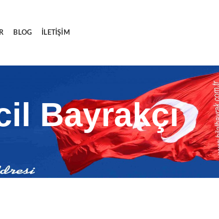
R
BLOG
İLETIŞIM
il Bayrakçı