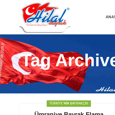
ANA
Tag Archiv
TÜRKIYE'NIN BAYRAKÇISI
Ümraniye Bayrak Flama