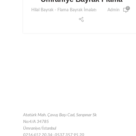
0
Hilal Bayrak - Flama Bayrak İmalatı
Admin
Atatürk Mah. Çavuş Başı Cad, Sarıpınar Sk
No:4/A 34785
Ümraniye/İstanbul
0216 412 20 34- 0537 357 95 20