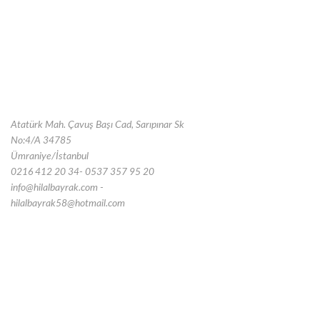
Atatürk Mah. Çavuş Başı Cad, Sarıpınar Sk
No:4/A 34785
Ümraniye/İstanbul
0216 412 20 34- 0537 357 95 20
info@hilalbayrak.com -
hilalbayrak58@hotmail.com