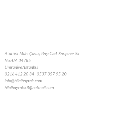
Atatürk Mah. Çavuş Başı Cad, Sarıpınar Sk
No:4/A 34785
Ümraniye/İstanbul
0216 412 20 34- 0537 357 95 20
info@hilalbayrak.com -
hilalbayrak58@hotmail.com