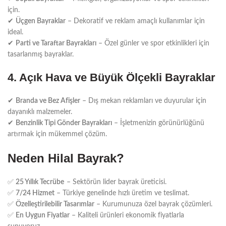
için.
✔
Üçgen Bayraklar
– Dekoratif ve reklam amaçlı kullanımlar için
ideal.
✔
Parti ve Taraftar Bayrakları
– Özel günler ve spor etkinlikleri için
tasarlanmış bayraklar.
4. Açık Hava ve Büyük Ölçekli Bayraklar
✔
Branda ve Bez Afişler
– Dış mekan reklamları ve duyurular için
dayanıklı malzemeler.
✔
Benzinlik Tipi Gönder Bayrakları
– İşletmenizin görünürlüğünü
artırmak için mükemmel çözüm.
Neden Hilal Bayrak?
✅
25 Yıllık Tecrübe
– Sektörün lider bayrak üreticisi.
✅
7/24 Hizmet
– Türkiye genelinde hızlı üretim ve teslimat.
✅
Özelleştirilebilir Tasarımlar
– Kurumunuza özel bayrak çözümleri.
✅
En Uygun Fiyatlar
– Kaliteli ürünleri ekonomik fiyatlarla