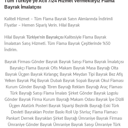
Tüm Türkiye’ye Acil 7/24 Hizmet Vermekteyiz Flama
Bayrak İmalatçısı
Kaliteli Hizmet – Tüm Flama Bayrak Satın Alımlarında İndirimli
Fiyatlar – Hemen Sipariş Verin. Hilal Bayrak
Hilal Bayrak
Türkiye’nin Bayrakçısı
Kalitesiyle Flama Bayrak
İmalattan Satış Hizmeti. Tüm Flama Bayrak Çeşitlerinde %50
İndirim.
Bayrak Firması Gönder Bayrak Bayrak Satışı Flama Bayrak İmalatçısı
Bayrakçı Flama Bayrak Ofis Makam Bayrak Masa Bayrağı Olta
Bayrak Üçgen Bayrak Kırlangıç Bayrak Meydan Tipi Bayrak Bez Afiş
Yelken Bayrak Plaj Bayrak Dubalı Bayrak Sopalı Bayrak Okul Flaması
Kurum Gönder Bayrağı Tören Bayrağı Reklam Bayrağı Araç Flaması
Türk Bayrağı Satışı Flama İmalatı Şirket Gönder Bayrak Logolu
Gönder Bayrak Firma Kurum Bayrağı Makam Odası Bayrak İpe Dizili
Üçgen Atatürk Posteri Bayrak Siparişi Bezinlik Bayrağı Eski Türk
Devleti Bayrakları Poster Baskı Roll Up Sivriuç Flama Flamacı
Pankart Dernek Bayrakları Şirket Bayrağı Ümraniye Bayrak Firması
Ümraniye Gönder Bayrak Ümraniye Bayrak Satışı Ümraniye Türk