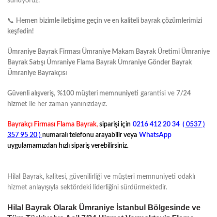
sunuyoruz.
📞
Hemen bizimle iletişime geçin ve en kaliteli bayrak çözümlerimizi
keşfedin!
Ümraniye Bayrak Firması Ümraniye Makam Bayrak Üretimi Ümraniye
Bayrak Satışı Ümraniye Flama Bayrak Ümraniye Gönder Bayrak
Ümraniye Bayrakçısı
Güvenli alışveriş
,
%100 müşteri memnuniyeti
garantisi ve
7/24
hizmet
ile her zaman yanınızdayız.
Bayrakçı Firması Flama Bayrak,
siparişi için
0216 412 20 34
( 0537 )
357 95 20 )
numaralı telefonu arayabilir
veya
WhatsApp
uygulamamızdan hızlı sipariş verebilirsiniz.
Hilal Bayrak, kalitesi, güvenilirliği ve müşteri memnuniyeti odaklı
hizmet anlayışıyla sektördeki liderliğini sürdürmektedir.
Hilal Bayrak Olarak Ümraniye İstanbul Bölgesinde ve