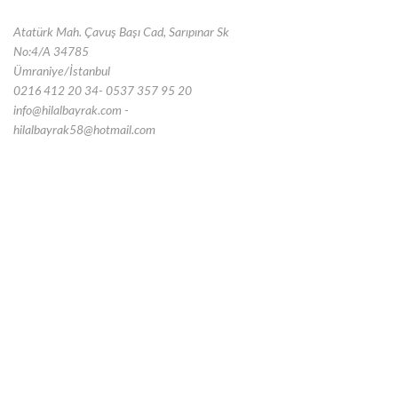
Atatürk Mah. Çavuş Başı Cad, Sarıpınar Sk
No:4/A 34785
Ümraniye/İstanbul
0216 412 20 34- 0537 357 95 20
info@hilalbayrak.com -
hilalbayrak58@hotmail.com