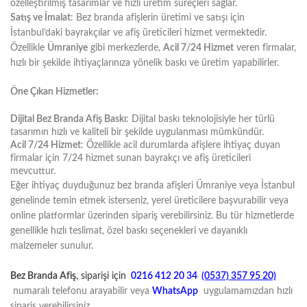
özelleştirilmiş tasarımlar ve hızlı üretim süreçleri sağlar.
Satış ve İmalat
: Bez branda afişlerin üretimi ve satışı için
İstanbul’daki bayrakçılar ve afiş üreticileri hizmet vermektedir.
Özellikle
Ümraniye
gibi merkezlerde,
Acil 7/24 Hizmet
veren firmalar,
hızlı bir şekilde ihtiyaçlarınıza yönelik baskı ve üretim yapabilirler.
Öne Çıkan Hizmetler:
Dijital Bez Branda Afiş Baskı
: Dijital baskı teknolojisiyle her türlü
tasarımın hızlı ve kaliteli bir şekilde uygulanması mümkündür.
Acil 7/24 Hizmet
: Özellikle acil durumlarda afişlere ihtiyaç duyan
firmalar için 7/24 hizmet sunan bayrakçı ve afiş üreticileri
mevcuttur.
Eğer ihtiyaç duyduğunuz bez branda afişleri Ümraniye veya İstanbul
genelinde temin etmek isterseniz, yerel üreticilere başvurabilir veya
online platformlar üzerinden sipariş verebilirsiniz. Bu tür hizmetlerde
genellikle hızlı teslimat, özel baskı seçenekleri ve dayanıklı
malzemeler sunulur.
Bez Branda Afiş
, siparişi için
0216 412 20 34
(0537) 357 95 20)
numaralı telefonu arayabilir veya
WhatsApp
uygulamamızdan hızlı
sipariş verebilirsiniz.