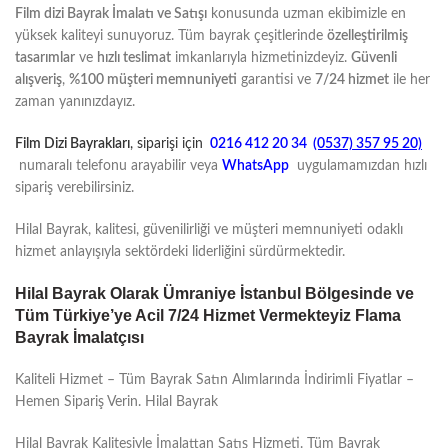
Film dizi Bayrak İmalatı ve Satışı
konusunda uzman ekibimizle en
yüksek kaliteyi sunuyoruz. Tüm bayrak çeşitlerinde
özelleştirilmiş
tasarımlar
ve
hızlı teslimat
imkanlarıyla hizmetinizdeyiz.
Güvenli
alışveriş
,
%100 müşteri memnuniyeti
garantisi ve
7/24 hizmet
ile her
zaman yanınızdayız.
Film Dizi Bayrakları
, siparişi için
0216 412 20 34
(0537) 357 95 20)
numaralı telefonu arayabilir veya
WhatsApp
uygulamamızdan hızlı
sipariş verebilirsiniz.
Hilal Bayrak, kalitesi, güvenilirliği ve müşteri memnuniyeti odaklı
hizmet anlayışıyla sektördeki liderliğini sürdürmektedir.
Hilal Bayrak Olarak Ümraniye İstanbul Bölgesinde ve
Tüm Türkiye’ye Acil 7/24 Hizmet Vermekteyiz Flama
Bayrak İmalatçısı
Kaliteli Hizmet – Tüm Bayrak Satın Alımlarında İndirimli Fiyatlar –
Hemen Sipariş Verin. Hilal Bayrak
Hilal Bayrak Kalitesiyle İmalattan Satış Hizmeti. Tüm Bayrak