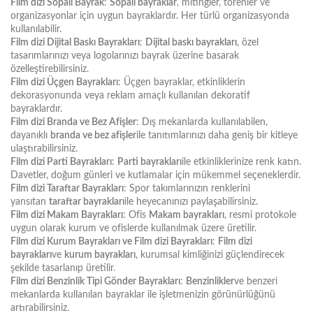
Film dizi Sopalı Bayrak
:
Sopalı bayraklar
, mitingler, törenler ve
organizasyonlar için uygun bayraklardır. Her türlü organizasyonda
kullanılabilir.
Film dizi Dijital Baskı Bayrakları
:
Dijital baskı bayrakları
, özel
tasarımlarınızı veya logolarınızı bayrak üzerine basarak
özelleştirebilirsiniz.
Film dizi Üçgen Bayrakları
: Üçgen bayraklar, etkinliklerin
dekorasyonunda veya reklam amaçlı kullanılan dekoratif
bayraklardır.
Film dizi Branda ve Bez Afişler
: Dış mekanlarda kullanılabilen,
dayanıklı
branda ve bez afişler
ile tanıtımlarınızı daha geniş bir kitleye
ulaştırabilirsiniz.
Film dizi Parti Bayrakları
:
Parti bayrakları
ile etkinliklerinize renk katın.
Davetler, doğum günleri ve kutlamalar için mükemmel seçeneklerdir.
Film dizi Taraftar Bayrakları
: Spor takımlarınızın renklerini
yansıtan
taraftar bayrakları
ile heyecanınızı paylaşabilirsiniz.
Film dizi Makam Bayrakları
: Ofis
Makam bayrakları
, resmi protokole
uygun olarak kurum ve ofislerde kullanılmak üzere üretilir.
Film dizi Kurum Bayrakları ve Film dizi Bayrakları
:
Film dizi
bayrakları
ve
kurum bayrakları
, kurumsal kimliğinizi güçlendirecek
şekilde tasarlanıp üretilir.
Film dizi Benzinlik Tipi Gönder Bayrakları
:
Benzinlikler
ve benzeri
mekanlarda kullanılan bayraklar ile işletmenizin görünürlüğünü
artırabilirsiniz.