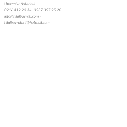
Ümraniye/İstanbul
0216 412 20 34- 0537 357 95 20
info@hilalbayrak.com -
hilalbayrak58@hotmail.com