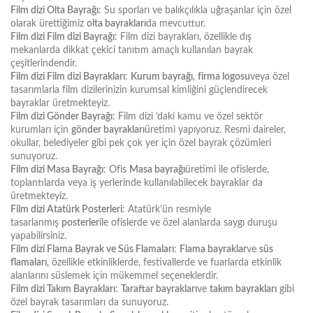
Film dizi Olta Bayrağı
: Su sporları ve balıkçılıkla uğraşanlar için özel
olarak ürettiğimiz
olta bayrakları
da mevcuttur.
Film dizi Film dizi Bayrağı
: Film dizi bayrakları, özellikle dış
mekanlarda dikkat çekici tanıtım amaçlı kullanılan bayrak
çeşitlerindendir.
Film dizi Film dizi Bayrakları
:
Kurum bayrağı
,
firma logosu
veya özel
tasarımlarla film dizilerinizin kurumsal kimliğini güçlendirecek
bayraklar üretmekteyiz.
Film dizi Gönder Bayrağı
: Film dizi ’daki kamu ve özel sektör
kurumları için
gönder bayrakları
üretimi yapıyoruz. Resmi daireler,
okullar, belediyeler gibi pek çok yer için özel bayrak çözümleri
sunuyoruz.
Film dizi Masa Bayrağı
: Ofis
Masa bayrağı
üretimi ile ofislerde,
toplantılarda veya iş yerlerinde kullanılabilecek bayraklar da
üretmekteyiz.
Film dizi Atatürk Posterleri
: Atatürk’ün resmiyle
tasarlanmış
posterler
ile ofislerde ve özel alanlarda saygı duruşu
yapabilirsiniz.
Film dizi Flama Bayrak ve Süs Flamaları
:
Flama bayraklar
ve
süs
flamaları
, özellikle etkinliklerde, festivallerde ve fuarlarda etkinlik
alanlarını süslemek için mükemmel seçeneklerdir.
Film dizi Takım Bayrakları
:
Taraftar bayrakları
ve
takım bayrakları
gibi
özel bayrak tasarımları da sunuyoruz.