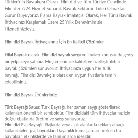
Türkiye’nin Bayrakçısı Olarak, Film dizi ve Tüm Türkiye Genelinde
Film dizi 7/24 Hizmet Sunarak Bayrak Sektörün Lideri Olmaktan
Gurur Duyuyoruz. Flama Bayrak İmalatçısı Olarak, Her Türlü Bayrak
İhtiyacınızı Karşılamak Üzere 25 Yıllık Deneyimimizle
Hizmetinizdeyiz.
Film dizi Bayrak İhtiyaçlarınız İçin En Kaliteli Çözümler
Hilal Bayrak
olarak,
Film dizi bayrak satışı
ve imalatı konusunda geniş
bir yelpazeye sahibiz. Müşterilerimize kaliteli ve özelleştirilebilir
bayrak çözümleri sunuyoruz. İhtiyacınıza uygun her türlü
bayrağı,
Film dizi Bayrakçısı
olarak en uygun fiyatlarla temin
edebilirsiniz.
Film dizi Bayrak Ürünlerimiz:
Türk Bayrağı Satışı
: Türk Bayrağı, her zaman saygı gösterilerek
kullanılan önemli bir semboldür. Film dizi’daki tüm ihtiyaçlarınız için
doğru ebatlarda üretim ve satış sunuyoruz.
Film dizi Plaj Bayrağı
: Plajlarda veya açık alanlarda reklam amaçlı
kullanılabilen
plaj bayrakları
Dayanıklı kumaşlardan üretilen bu
bayraklar, etkinliklerde ve tanıtımlarda idealdir.