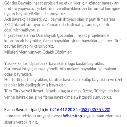
Gönder Bayrak
: İnşaat projeleri ve etkinlikler için
gönder bayrakları
üretimi yapıyoruz. Şirketinizin ve etkinliklerinizin kurumsal kimliğine
uygun bayrak çözümleri sunuyoruz.
Acil Bayrakçı Hizmeti
: Acil bayrak ihtiyacı olan inşaat firmalarına
7/24 hizmet
sunuyoruz. Zamanında teslimat garantisiyle hızlı
çözümler sağlıyoruz.
İnşaat Firmalarına Özel Bayrak Çözümleri
: İnşaat projelerinde
kullanılacak
bayraklar
,
flama bayraklar
,
şirket bayrakları
gibi her türlü
bayrak ihtiyacını karşılıyoruz.
Müşteri Memnuniyeti Odaklı Çözümler
:
Yüksek kaliteli
dijital baskı bayrakları
,
logo baskılı bayraklar
.
Kurumsal ihtiyaçlarınıza yönelik
ofis makam bayrakları
ve
makam
odası bayrakları
.
Her türlü
parti bayrakları
,
taraftar bayrakları
,
kulüp bayrakları
ve özel
talepler için
özelleştirilmiş bayraklar
.
Tüm Türkiye’ye Hizmet
: İstanbul başta olmak üzere, Türkiye’nin her
yerine
bayrak satışı
ve
flama bayrak imalatı
hizmeti sunuyoruz.
Flama Bayrak
, siparişi için
0216 412 20 34
(0537) 357 95 20)
numaralı telefonu arayabilir veya
WhatsApp
uygulamamızdan hızlı
sipariş verebilirsiniz.