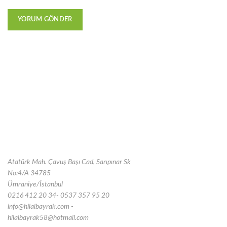
Atatürk Mah. Çavuş Başı Cad, Sarıpınar Sk
No:4/A 34785
Ümraniye/İstanbul
0216 412 20 34- 0537 357 95 20
info@hilalbayrak.com -
hilalbayrak58@hotmail.com