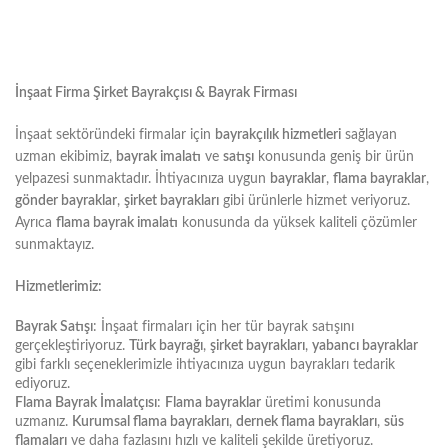
İnşaat Firma Şirket Bayrakçısı & Bayrak Firması
İnşaat sektöründeki firmalar için
bayrakçılık hizmetleri
sağlayan
uzman ekibimiz,
bayrak imalatı
ve
satışı
konusunda geniş bir ürün
yelpazesi sunmaktadır. İhtiyacınıza uygun
bayraklar
,
flama bayraklar
,
gönder bayraklar
,
şirket bayrakları
gibi ürünlerle hizmet veriyoruz.
Ayrıca
flama bayrak imalatı
konusunda da yüksek kaliteli çözümler
sunmaktayız.
Hizmetlerimiz:
Bayrak Satışı
: İnşaat firmaları için her tür bayrak satışını
gerçekleştiriyoruz.
Türk bayrağı
,
şirket bayrakları
,
yabancı bayraklar
gibi farklı seçeneklerimizle ihtiyacınıza uygun bayrakları tedarik
ediyoruz.
Flama Bayrak İmalatçısı
:
Flama bayraklar
üretimi konusunda
uzmanız.
Kurumsal flama bayrakları
,
dernek flama bayrakları
,
süs
flamaları
ve daha fazlasını hızlı ve kaliteli şekilde üretiyoruz.