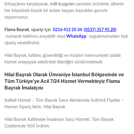
ihtiyaçlarını karşılayarak,
milli duyguları
yansıtan ürünlerle, ülkenin
her köşesinde büyük bir anlam taşıyan bayrakları gururla
taşıyorsunuz.
Flama Bayrak
, siparişi için
0216 412 20 34
(0537) 357 95 20)
numaralı telefonu arayabilir veya
WhatsApp
uygulamamızdan hızlı
sipariş verebilirsiniz.
Hilal Bayrak, kalitesi, güvenilirliği ve müşteri memnuniyeti odaklı
hizmet anlayışıyla sektördeki liderliğini sürdürmektedir.
Hilal Bayrak Olarak Ümraniye İstanbul Bölgesinde ve
Tüm Türkiye’ye Acil 7/24 Hizmet Vermekteyiz Flama
Bayrak İmalatçısı
Kaliteli Hizmet – Tüm Bayrak Satın Alımlarında İndirimli Fiyatlar –
Hemen Sipariş Verin. Hilal Bayrak
Hilal Bayrak Kalitesiyle İmalattan Satış Hizmeti. Tüm Bayrak
Çeşitlerinde %50 İndirim.