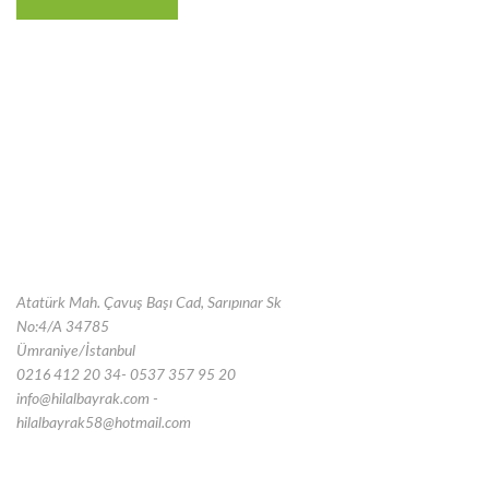
Atatürk Mah. Çavuş Başı Cad, Sarıpınar Sk
No:4/A 34785
Ümraniye/İstanbul
0216 412 20 34- 0537 357 95 20
info@hilalbayrak.com -
hilalbayrak58@hotmail.com