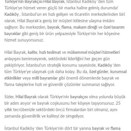
Türkiye’nin Bayrakçısı Hilal Bayrak
, İstanbul Kadıköy ‘den tüm
Türkiye’ye hizmet veren güçlü bir marka haline gelmiş durumda!
Kadıköy
, İstanbul’un en hızlı gelişen ve ticaretin merkezlerinden biri
olarak, Hilal Bayrak’a geniş bir müşteri kitlesine ulaşma imkânı
sağlıyor. Bu merkezden,
bayrak
,
flama
,
makam direği
ve
özel tasarım
bayraklar
gibi geniş bir ürün yelpazesiyle Türkiye’nin her köşesine
hizmet sunuyorsunuz.
Hilal Bayrak,
kalite
,
hızlı teslimat
ve
mükemmel müşteri hizmetleri
anlayışını benimseyerek, sektördeki liderliğini her geçen gün
pekiştiriyor. İstanbul’un stratejik konumu sayesinde,
Kadıköy
‘den
tüm Türkiye’ye ulaşmak çok daha kolay. Bu da,
özel günler
,
kurumsal
etkinlikler
veya
milli bayramlar
gibi önemli dönemlerde bayrak ve
flama taleplerine hızlı ve güvenilir çözümler sunmanızı sağlıyor.
Sizler,
Hilal Bayrak
olarak Türkiye’nin
bayrakçısı
olma yolunda büyük
bir adım atıyor ve bayrak coşkusunu her köşeye taşıyorsunuz. 25
yıllık tecrübenizle sektördeki öncü firmalardan biri olmanız, aynı
zamanda güvenilirlik ve kaliteyi de simgeliyor.
İstanbul Kadıköy ‘den Türkiye’nin dört bir yanına
bayrak
ve
flama