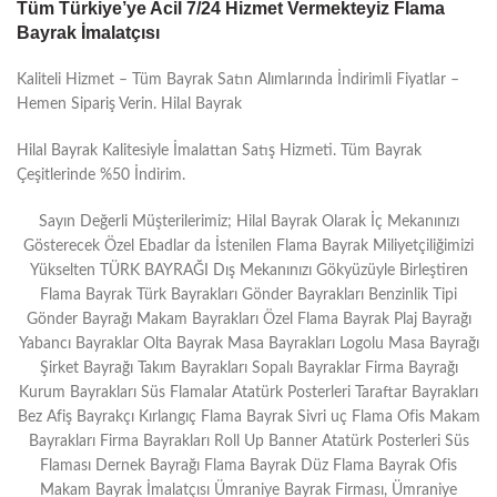
Tüm Türkiye’ye Acil 7/24 Hizmet Vermekteyiz Flama
Bayrak İmalatçısı
Kaliteli Hizmet – Tüm Bayrak Satın Alımlarında İndirimli Fiyatlar –
Hemen Sipariş Verin. Hilal Bayrak
Hilal Bayrak Kalitesiyle İmalattan Satış Hizmeti. Tüm Bayrak
Çeşitlerinde %50 İndirim.
Sayın Değerli Müşterilerimiz; Hilal Bayrak Olarak İç Mekanınızı
Gösterecek Özel Ebadlar da İstenilen Flama Bayrak Miliyetçiliğimizi
Yükselten TÜRK BAYRAĞI Dış Mekanınızı Gökyüzüyle Birleştiren
Flama Bayrak Türk Bayrakları Gönder Bayrakları Benzinlik Tipi
Gönder Bayrağı Makam Bayrakları Özel Flama Bayrak Plaj Bayrağı
Yabancı Bayraklar Olta Bayrak Masa Bayrakları Logolu Masa Bayrağı
Şirket Bayrağı Takım Bayrakları Sopalı Bayraklar Firma Bayrağı
Kurum Bayrakları Süs Flamalar Atatürk Posterleri Taraftar Bayrakları
Bez Afiş Bayrakçı Kırlangıç Flama Bayrak Sivri uç Flama Ofis Makam
Bayrakları Firma Bayrakları Roll Up Banner Atatürk Posterleri Süs
Flaması Dernek Bayrağı Flama Bayrak Düz Flama Bayrak Ofis
Makam Bayrak İmalatçısı Ümraniye Bayrak Firması, Ümraniye