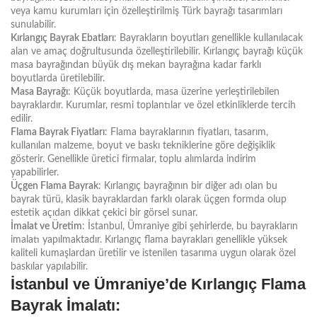
veya kamu kurumları için özelleştirilmiş Türk bayrağı tasarımları
sunulabilir.
Kırlangıç Bayrak Ebatları
: Bayrakların boyutları genellikle kullanılacak
alan ve amaç doğrultusunda özelleştirilebilir. Kırlangıç bayrağı küçük
masa bayrağından büyük dış mekan bayrağına kadar farklı
boyutlarda üretilebilir.
Masa Bayrağı
: Küçük boyutlarda, masa üzerine yerleştirilebilen
bayraklardır. Kurumlar, resmi toplantılar ve özel etkinliklerde tercih
edilir.
Flama Bayrak Fiyatları
: Flama bayraklarının fiyatları, tasarım,
kullanılan malzeme, boyut ve baskı tekniklerine göre değişiklik
gösterir. Genellikle üretici firmalar, toplu alımlarda indirim
yapabilirler.
Üçgen Flama Bayrak
: Kırlangıç bayrağının bir diğer adı olan bu
bayrak türü, klasik bayraklardan farklı olarak üçgen formda olup
estetik açıdan dikkat çekici bir görsel sunar.
İmalat ve Üretim
: İstanbul, Ümraniye gibi şehirlerde, bu bayrakların
imalatı yapılmaktadır. Kırlangıç flama bayrakları genellikle yüksek
kaliteli kumaşlardan üretilir ve istenilen tasarıma uygun olarak özel
baskılar yapılabilir.
İstanbul ve Ümraniye’de Kırlangıç Flama
Bayrak İmalatı: