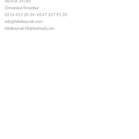
No:4/A 34785
Ümraniye/İstanbul
0216 412 20 34- 0537 357 95 20
info@hilalbayrak.com -
hilalbayrak58@hotmail.com