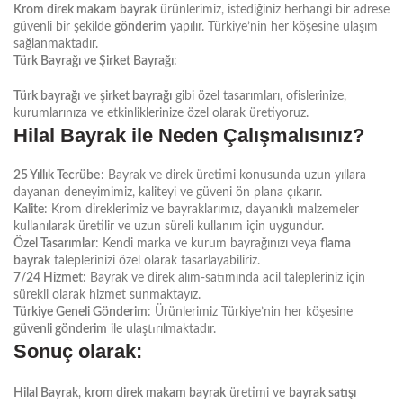
Krom direk makam bayrak
ürünlerimiz, istediğiniz herhangi bir adrese
güvenli bir şekilde
gönderim
yapılır. Türkiye’nin her köşesine ulaşım
sağlanmaktadır.
Türk Bayrağı ve Şirket Bayrağı
:
Türk bayrağı
ve
şirket bayrağı
gibi özel tasarımları, ofislerinize,
kurumlarınıza ve etkinliklerinize özel olarak üretiyoruz.
Hilal Bayrak ile Neden Çalışmalısınız?
25 Yıllık Tecrübe
: Bayrak ve direk üretimi konusunda uzun yıllara
dayanan deneyimimiz, kaliteyi ve güveni ön plana çıkarır.
Kalite
: Krom direklerimiz ve bayraklarımız, dayanıklı malzemeler
kullanılarak üretilir ve uzun süreli kullanım için uygundur.
Özel Tasarımlar
: Kendi marka ve kurum bayrağınızı veya
flama
bayrak
taleplerinizi özel olarak tasarlayabiliriz.
7/24 Hizmet
: Bayrak ve direk alım-satımında acil talepleriniz için
sürekli olarak hizmet sunmaktayız.
Türkiye Geneli Gönderim
: Ürünlerimiz Türkiye’nin her köşesine
güvenli gönderim
ile ulaştırılmaktadır.
Sonuç olarak
:
Hilal Bayrak
,
krom direk makam bayrak
üretimi ve
bayrak satışı