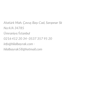
Atatürk Mah. Çavuş Başı Cad, Sarıpınar Sk
No:4/A 34785
Ümraniye/İstanbul
0216 412 20 34- 0537 357 95 20
info@hilalbayrak.com -
hilalbayrak58@hotmail.com