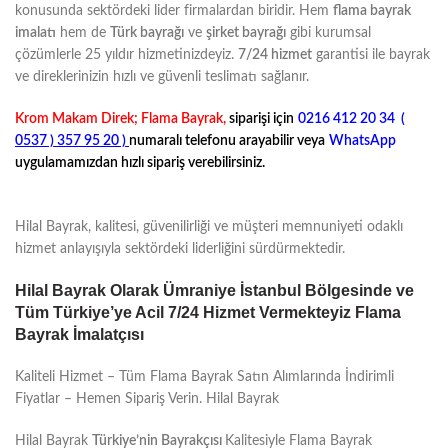
konusunda sektördeki lider firmalardan biridir. Hem
flama bayrak
imalatı
hem de
Türk bayrağı
ve
şirket bayrağı
gibi kurumsal
çözümlerle 25 yıldır hizmetinizdeyiz.
7/24 hizmet
garantisi ile bayrak
ve direklerinizin hızlı ve güvenli teslimatı sağlanır.
Krom Makam Direk; Flama Bayrak,
siparişi için
0216 412 20 34
(
0537 ) 357 95 20 )
numaralı telefonu arayabilir
veya
WhatsApp
uygulamamızdan hızlı sipariş verebilirsiniz.
Hilal Bayrak, kalitesi, güvenilirliği ve müşteri memnuniyeti odaklı
hizmet anlayışıyla sektördeki liderliğini sürdürmektedir.
Hilal Bayrak Olarak Ümraniye İstanbul Bölgesinde ve
Tüm Türkiye’ye Acil 7/24 Hizmet Vermekteyiz Flama
Bayrak İmalatçısı
Kaliteli Hizmet – Tüm Flama Bayrak Satın Alımlarında İndirimli
Fiyatlar – Hemen Sipariş Verin. Hilal Bayrak
Hilal Bayrak
Türkiye’nin Bayrakçısı
Kalitesiyle Flama Bayrak