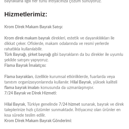
bayraklarla ilgili her türlü ihtiyacınıza çözüm sunuyoruz.
Hizmetlerimiz:
Krom Direk Makam Bayrak Satışı
:
Krom direk makam bayrak
direkleri, estetik ve dayanıklılıkları ile
dikkat çeker. Ofislerde, makam odalarında ve resmi yerlerde
rahatlıkla kullanılabilir.
Türk Bayrağı
,
şirket bayrağı
gibi bayrakların da bu direkler ile uyumlu
şekilde satışını yapıyoruz.
Flama Bayrak İmalatçısı
:
Flama bayrakları
, özellikle kurumsal etkinliklerde, fuarlarda veya
tanıtım organizasyonlarında kullanılır.
Hilal Bayrak
, yüksek kaliteli
flama bayrak imalatı
konusunda da uzmanlaşmıştır.
7/24 Bayrak ve Direk Hizmeti
:
Hilal Bayrak
, Türkiye genelinde
7/24 hizmet
sunarak, bayrak ve direk
taleplerinize hızlı çözümler sunmaktadır. İhtiyacınız olan ürünler en
kısa sürede teslim edilir.
Krom Direk Makam Bayrak Gönderimi
: