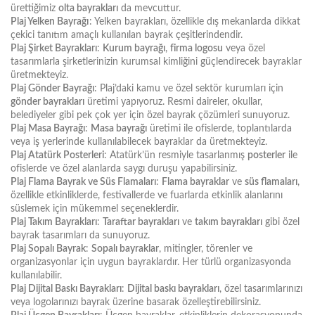
ürettiğimiz
olta bayrakları
da mevcuttur.
Plaj Yelken Bayrağı
: Yelken bayrakları, özellikle dış mekanlarda dikkat
çekici tanıtım amaçlı kullanılan bayrak çeşitlerindendir.
Plaj Şirket Bayrakları
:
Kurum bayrağı
,
firma logosu
veya özel
tasarımlarla şirketlerinizin kurumsal kimliğini güçlendirecek bayraklar
üretmekteyiz.
Plaj Gönder Bayrağı
: Plaj’daki kamu ve özel sektör kurumları için
gönder bayrakları
üretimi yapıyoruz. Resmi daireler, okullar,
belediyeler gibi pek çok yer için özel bayrak çözümleri sunuyoruz.
Plaj Masa Bayrağı
:
Masa bayrağı
üretimi ile ofislerde, toplantılarda
veya iş yerlerinde kullanılabilecek bayraklar da üretmekteyiz.
Plaj Atatürk Posterleri
: Atatürk’ün resmiyle tasarlanmış
posterler
ile
ofislerde ve özel alanlarda saygı duruşu yapabilirsiniz.
Plaj Flama Bayrak ve Süs Flamaları
:
Flama bayraklar
ve
süs flamaları
,
özellikle etkinliklerde, festivallerde ve fuarlarda etkinlik alanlarını
süslemek için mükemmel seçeneklerdir.
Plaj Takım Bayrakları
:
Taraftar bayrakları
ve
takım bayrakları
gibi özel
bayrak tasarımları da sunuyoruz.
Plaj Sopalı Bayrak
:
Sopalı bayraklar
, mitingler, törenler ve
organizasyonlar için uygun bayraklardır. Her türlü organizasyonda
kullanılabilir.
Plaj Dijital Baskı Bayrakları
:
Dijital baskı bayrakları
, özel tasarımlarınızı
veya logolarınızı bayrak üzerine basarak özelleştirebilirsiniz.