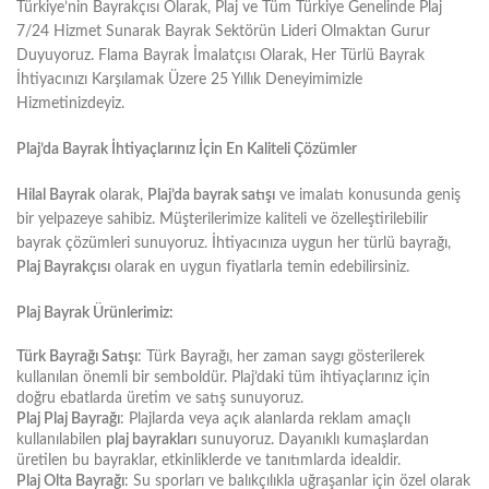
Türkiye’nin Bayrakçısı Olarak, Plaj ve Tüm Türkiye Genelinde Plaj
7/24 Hizmet Sunarak Bayrak Sektörün Lideri Olmaktan Gurur
Duyuyoruz. Flama Bayrak İmalatçısı Olarak, Her Türlü Bayrak
İhtiyacınızı Karşılamak Üzere 25 Yıllık Deneyimimizle
Hizmetinizdeyiz.
Plaj’da Bayrak İhtiyaçlarınız İçin En Kaliteli Çözümler
Hilal Bayrak
olarak,
Plaj’da bayrak satışı
ve imalatı konusunda geniş
bir yelpazeye sahibiz. Müşterilerimize kaliteli ve özelleştirilebilir
bayrak çözümleri sunuyoruz. İhtiyacınıza uygun her türlü bayrağı,
Plaj Bayrakçısı
olarak en uygun fiyatlarla temin edebilirsiniz.
Plaj Bayrak Ürünlerimiz:
Türk Bayrağı Satışı
: Türk Bayrağı, her zaman saygı gösterilerek
kullanılan önemli bir semboldür. Plaj’daki tüm ihtiyaçlarınız için
doğru ebatlarda üretim ve satış sunuyoruz.
Plaj Plaj Bayrağı
: Plajlarda veya açık alanlarda reklam amaçlı
kullanılabilen
plaj bayrakları
sunuyoruz. Dayanıklı kumaşlardan
üretilen bu bayraklar, etkinliklerde ve tanıtımlarda idealdir.
Plaj Olta Bayrağı
: Su sporları ve balıkçılıkla uğraşanlar için özel olarak