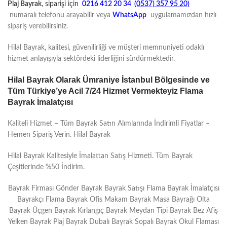
Plaj Bayrak
, siparişi için
0216 412 20 34
(0537) 357 95 20)
numaralı telefonu arayabilir veya
WhatsApp
uygulamamızdan hızlı
sipariş verebilirsiniz.
Hilal Bayrak, kalitesi, güvenilirliği ve müşteri memnuniyeti odaklı
hizmet anlayışıyla sektördeki liderliğini sürdürmektedir.
Hilal Bayrak Olarak Ümraniye İstanbul Bölgesinde ve
Tüm Türkiye’ye Acil 7/24 Hizmet Vermekteyiz Flama
Bayrak İmalatçısı
Kaliteli Hizmet – Tüm Bayrak Satın Alımlarında İndirimli Fiyatlar –
Hemen Sipariş Verin. Hilal Bayrak
Hilal Bayrak Kalitesiyle İmalattan Satış Hizmeti. Tüm Bayrak
Çeşitlerinde %50 İndirim.
Bayrak Firması Gönder Bayrak Bayrak Satışı Flama Bayrak İmalatçısı
Bayrakçı Flama Bayrak Ofis Makam Bayrak Masa Bayrağı Olta
Bayrak Üçgen Bayrak Kırlangıç Bayrak Meydan Tipi Bayrak Bez Afiş
Yelken Bayrak Plaj Bayrak Dubalı Bayrak Sopalı Bayrak Okul Flaması