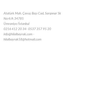
Atatürk Mah. Çavuş Başı Cad, Sarıpınar Sk
No:4/A 34785
Ümraniye/İstanbul
0216 412 20 34- 0537 357 95 20
info@hilalbayrak.com -
hilalbayrak58@hotmail.com