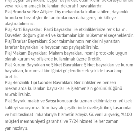
Plaj Üçgen Bayrakları
: Üçgen bayraklar, etkinliklerin dekorasyonunda
veya reklam amaçlı kullanılan dekoratif bayraklardır.
Plaj Branda ve Bez Afişler
: Dış mekanlarda kullanılabilen, dayanıklı
branda ve bez afişler
ile tanıtımlarınızı daha geniş bir kitleye
ulaştırabilirsiniz.
Plaj Parti Bayrakları
:
Parti bayrakları
ile etkinliklerinize renk katın.
Davetler, doğum günleri ve kutlamalar için mükemmel seçeneklerdir.
Plaj Taraftar Bayrakları
: Spor takımlarınızın renklerini yansıtan
taraftar bayrakları
ile heyecanınızı paylaşabilirsiniz.
Plaj Makam Bayrakları
:
Makam bayrakları
, resmi protokole uygun
olarak kurum ve ofislerde kullanılmak üzere üretilir.
Plaj Kurum Bayrakları ve Şirket Bayrakları
:
Şirket bayrakları
ve
kurum
bayrakları
, kurumsal kimliğinizi güçlendirecek şekilde tasarlanıp
üretilir.
Plaj Benzinlik Tipi Gönder Bayrakları
:
Benzinlikler
ve benzeri
mekanlarda kullanılan bayraklar ile işletmenizin görünürlüğünü
artırabilirsiniz.
Plaj Bayrak İmalatı ve Satışı
konusunda uzman ekibimizle en yüksek
kaliteyi sunuyoruz. Tüm bayrak çeşitlerinde
özelleştirilmiş tasarımlar
ve
hızlı teslimat
imkanlarıyla hizmetinizdeyiz.
Güvenli alışveriş
,
%100
müşteri memnuniyeti
garantisi ve
7/24 hizmet
ile her zaman
yanınızdayız.