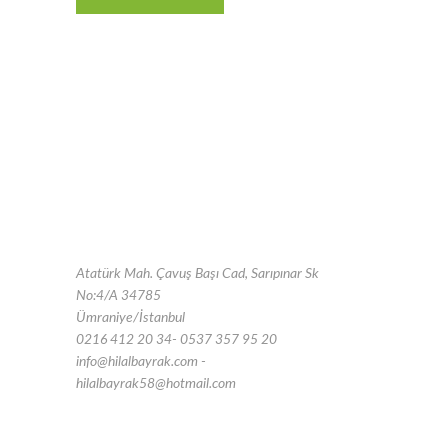
Atatürk Mah. Çavuş Başı Cad, Sarıpınar Sk
No:4/A 34785
Ümraniye/İstanbul
0216 412 20 34- 0537 357 95 20
info@hilalbayrak.com -
hilalbayrak58@hotmail.com