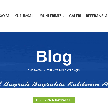
SAYFA
KURUMSAL
ÜRÜNLERIMIZ
GALERI
REFERANSLA
Blog
ANASAYFA
TÜRKIYE'NIN BAYRAKÇISI
TÜRKIYE'NIN BAYRAKÇISI