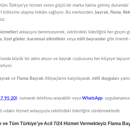
n tüm Türkiye’ye hizmet veren güçlü bir marka haline gelmiş durumda!
eri kitlesine ulaşma imkânı sağlıyor. Bu merkezden,
bayrak
,
flama
,
Re
uz.
izmetleri
a,
özel günler
,
kurumsal etkinlikler
veya
milli bayramlar
gibi önemli 
unda büyük bir adım atıyor ve bayrak coşkusunu her köşeye taşıyorsu
eliyor.
ayrak
ve
Flama Bayrak
ihtiyaçlarını karşılayarak,
milli duyguları
yansı
57 95 20)
numaralı telefonu arayabilir veya
WhatsApp
uygulamamızdan
i odaklı hizmet anlayışıyla sektördeki liderliğini sürdürmektedir.
e ve Tüm Türkiye’ye Acil 7/24 Hizmet Vermekteyiz Flama Bay