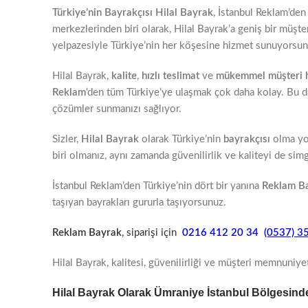
Türkiye’nin Bayrakçısı Hilal Bayrak
, İstanbul Reklam’de
merkezlerinden biri olarak, Hilal Bayrak’a geniş bir müşt
yelpazesiyle Türkiye’nin her köşesine hizmet sunuyorsun
Hilal Bayrak,
kalite
,
hızlı teslimat
ve
mükemmel müşteri h
Reklam
‘den tüm Türkiye’ye ulaşmak çok daha kolay. Bu d
çözümler sunmanızı sağlıyor.
Sizler,
Hilal Bayrak
olarak Türkiye’nin
bayrakçısı
olma yol
biri olmanız, aynı zamanda güvenilirlik ve kaliteyi de simg
İstanbul Reklam’den Türkiye’nin dört bir yanına
Reklam B
taşıyan bayrakları gururla taşıyorsunuz.
Reklam Bayrak
, siparişi için
0216 412 20 34
(0537) 3
Hilal Bayrak, kalitesi, güvenilirliği ve müşteri memnuniyet
Hilal Bayrak Olarak Ümraniye İstanbul Bölgesind