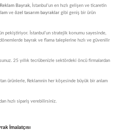
Reklam Bayrak
, İstanbul’un en hızlı gelişen ve ticaretin
klam
ve
özel tasarım bayraklar
gibi geniş bir ürün
anlayışını benimseyerek, sektördeki liderliğini her geçen gün pekiştiriyor. İstanbul’un stratejik konumu sayesinde,
dönemlerde bayrak ve flama taleplerine hızlı ve güvenilir
nuz. 25 yıllık tecrübenizle sektördeki öncü firmalardan
tan ürünlerle, Reklamnin her köşesinde büyük bir anlam
 hızlı sipariş verebilirsiniz.
rak İmalatçısı