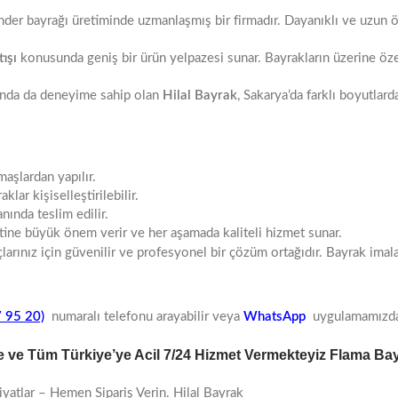
önder bayrağı üretiminde uzmanlaşmış bir firmadır. Dayanıklı ve uzun 
ışı
konusunda geniş bir ürün yelpazesi sunar. Bayrakların üzerine özel
da da deneyime sahip olan
Hilal Bayrak
, Sakarya’da farklı boyutlard
maşlardan yapılır.
klar kişiselleştirilebilir.
nında teslim edilir.
ine büyük önem verir ve her aşamada kaliteli hizmet sunar.
arınız için güvenilir ve profesyonel bir çözüm ortağıdır. Bayrak imal
 95 20)
numaralı telefonu arayabilir veya
WhatsApp
uygulamamızdan h
e ve Tüm Türkiye’ye Acil 7/24 Hizmet Vermekteyiz Flama Bay
Fiyatlar – Hemen Sipariş Verin. Hilal Bayrak