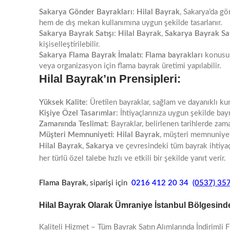
Sakarya Gönder Bayrakları
:
Hilal Bayrak
, Sakarya’da g
hem de dış mekan kullanımına uygun şekilde tasarlanır.
Sakarya Bayrak Satışı
:
Hilal Bayrak
,
Sakarya Bayrak Sat
kişiselleştirilebilir.
Sakarya Flama Bayrak İmalatı
:
Flama bayrakları
konusun
veya organizasyon için flama bayrak üretimi yapılabilir.
Hilal Bayrak’ın Prensipleri:
Yüksek Kalite
: Üretilen bayraklar, sağlam ve dayanıklı ku
Kişiye Özel Tasarımlar
: İhtiyaçlarınıza uygun şekilde bayra
Zamanında Teslimat
: Bayraklar, belirlenen tarihlerde zama
Müşteri Memnuniyeti
:
Hilal Bayrak
, müşteri memnuniyet
Hilal Bayrak
,
Sakarya
ve çevresindeki tüm bayrak ihtiyaçl
her türlü özel talebe hızlı ve etkili bir şekilde yanıt verir.
Flama Bayrak
, siparişi için
0216 412 20 34
(0537) 357
Hilal Bayrak Olarak Ümraniye İstanbul Bölgesind
Kaliteli Hizmet – Tüm Bayrak Satın Alımlarında İndirimli 