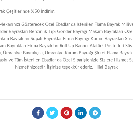
rak Çeşitlerinde %50 İndirim.
ç Mekanınızı Gösterecek Özel Ebadlar da İstenilen Flama Bayrak Mil
der Bayrakları Benzinlik Tipi Gönder Bayrağı Makam Bayrakları Özel
kım Bayrakları Sopalı Bayraklar Firma Bayrağı Kurum Bayrakları Süs Fl
kam Bayrakları Firma Bayrakları Roll Up Banner Atatürk Posterleri S
, Ümraniye Bayrakçısı, Ümraniye Kurum Bayrağı Şirket Flama Bayrak 
skı ve Tüm İstenilen Ebadlar da Özel Siparişlenizle Sizlere Hizmet S
hizmetinizdedir. İlginize teşekkür ederiz. Hilal Bayrak