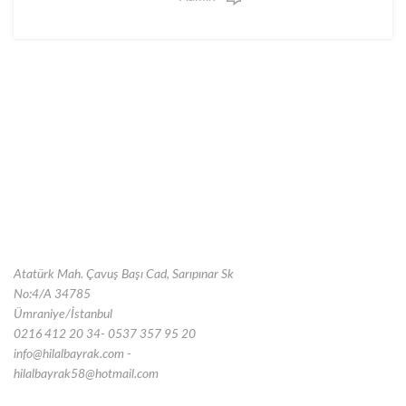
Atatürk Mah. Çavuş Başı Cad, Sarıpınar Sk
No:4/A 34785
Ümraniye/İstanbul
0216 412 20 34- 0537 357 95 20
info@hilalbayrak.com -
hilalbayrak58@hotmail.com