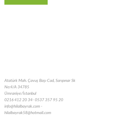
Atatürk Mah. Çavuş Başı Cad, Sarıpınar Sk
No:4/A 34785
Ümraniye/İstanbul
0216 412 20 34- 0537 357 95 20
info@hilalbayrak.com -
hilalbayrak58@hotmail.com