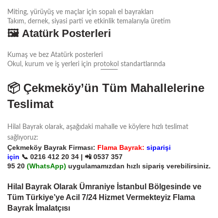
Miting, yürüyüş ve maçlar için sopalı el bayrakları
Takım, dernek, siyasi parti ve etkinlik temalarıyla üretim
🖼️
Atatürk Posterleri
Kumaş ve bez Atatürk posterleri
Okul, kurum ve iş yerleri için protokol standartlarında
📦
Çekmeköy’ün Tüm Mahallelerine
Teslimat
Hilal Bayrak olarak, aşağıdaki mahalle ve köylere hızlı teslimat
sağlıyoruz:
Çekmeköy Bayrak Firması:
Flama Bayrak:
siparişi
için
📞
0216 412 20 34
| 📲
0537 357
95 20
(
WhatsApp)
uygulamamızdan hızlı sipariş verebilirsiniz.
Hilal Bayrak Olarak Ümraniye İstanbul Bölgesinde ve
Tüm Türkiye’ye Acil 7/24 Hizmet Vermekteyiz Flama
Bayrak İmalatçısı